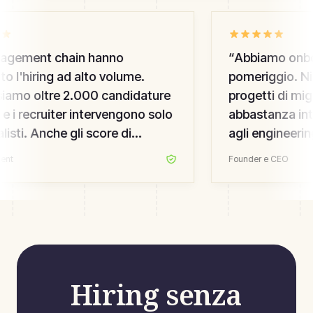
agement chain hanno
“
Abbiamo onboa
o l'hiring ad alto volume.
pomeriggio. Nie
iamo oltre 2.000 candidature
progetti di migr
e i recruiter intervengono solo
abbastanza intu
alisti. Anche gli score di
agli engineerin
e experience sono saliti — li
requisition da s
ent
Founder e CEO
mo.
”
HR che abbiamo
anni.
”
Hiring senza