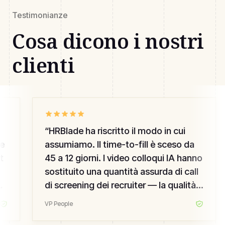
Testimonianze
Cosa dicono i nostri
clienti
“
HRBlade ha riscritto il modo in cui
e
assumiamo. Il time-to-fill è sceso da
t
45 a 12 giorni. I video colloqui IA hanno
sostituito una quantità assurda di call
di screening dei recruiter — la qualità è
salita, il mio team non si brucia.
”
VP People