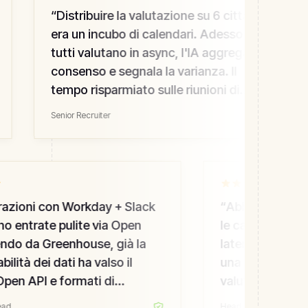
“
Distribuire la valutazione su 6 città
era un incubo di calendari. Adesso
tutti valutano in async, l'IA aggrega il
consenso e segnala la varianza. Il
tempo risparmiato sulle riunioni di
allineamento è enorme.
”
Senior Recruiter
azioni con Workday + Slack
“
Abbiamo provato
 entrate pulite via Open
le call outbound d
do da Greenhouse, già la
latenza <500 ms
lità dei dati ha valso il
una conversazione
en API e formati di
valutano 4,6/5 e 
ne puliti contano quando
conversione out
d
Head of Recruiting