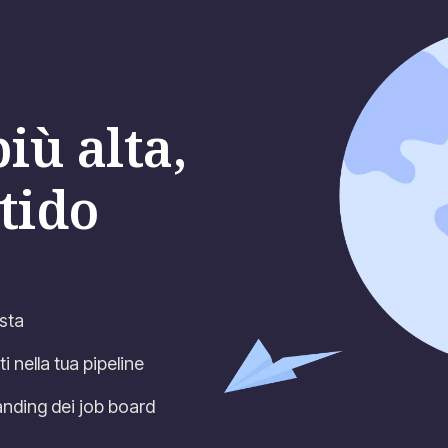
iù alta,
tido
sta
i nella tua pipeline
anding dei job board