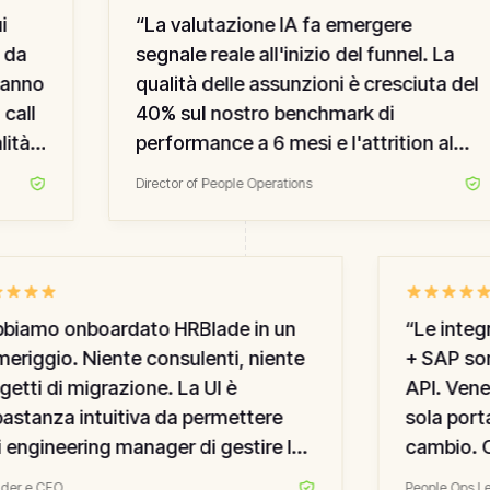
“
La valutazione IA fa emergere
da
segnale reale all'inizio del funnel. La
anno
qualità delle assunzioni è cresciuta del
all
40% sul nostro benchmark di
tà è
performance a 6 mesi e l'attrition al
primo anno si è dimezzata. Il tooling di
Director of People Operations
correlazione predittiva funziona
davvero.
”
iamo onboardato HRBlade in un
“
Le integr
riggio. Niente consulenti, niente
+ SAP sono
tti di migrazione. La UI è
API. Venen
stanza intuitiva da permettere
sola portabi
 engineering manager di gestire le
cambio. Op
sition da soli. Il miglior strumento
esportazio
r e CEO
People Ops Lea