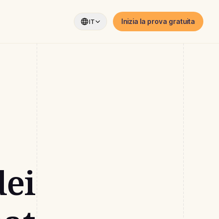
Inizia la prova gratuita
IT
dei