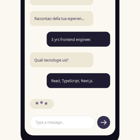
Raccontaci della tua esperien…
3 yrs frontend engineer.
Quali tecnologie usi?
React, TypeScript, Next.js.
Type a message…