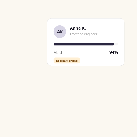
Anna K.
AK
Frontend engineer
94%
Match
Recommended