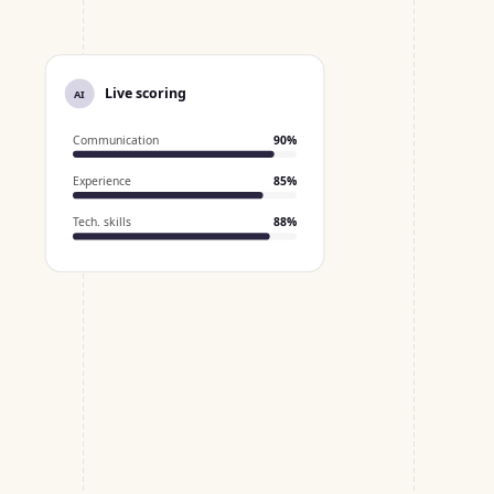
Live scoring
AI
Communication
90
%
Experience
85
%
Tech. skills
88
%