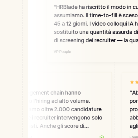
ati il
“
HRBlade ha riscritto il modo in cui
erformance
assumiamo. Il time-to-fill è sceso 
r support
45 a 12 giorni. I video colloqui IA h
.
sostituito una quantità assurda di c
igatorio
di screening dei recruiter — la quali
salita, il mio team non si brucia.
”
VP People
“
Le engagement chain hanno
“
Abb
sbloccato l'hiring ad alto volume.
pome
Processiamo oltre 2.000 candidature
proge
al mese e i recruiter intervengono solo
abba
per i finalisti. Anche gli score di
agli
candidate experience sono saliti — li
requi
Head of Talent
Founde