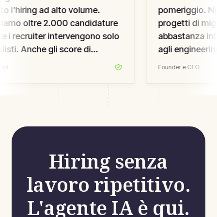
o l'hiring ad alto volume.
pomeriggio. Nie
iamo oltre 2.000 candidature
progetti di migr
e i recruiter intervengono solo
abbastanza intu
alisti. Anche gli score di
agli engineerin
e experience sono saliti — li
requisition da s
ent
Founder e CEO
mo.
”
HR che abbiamo
anni.
”
Hiring senza
lavoro ripetitivo.
L'agente IA è qui.