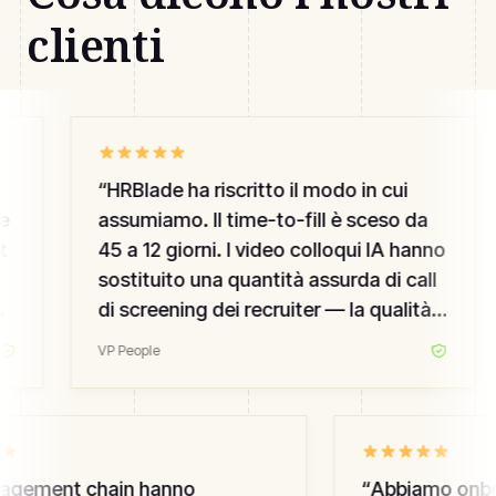
clienti
“
HRBlade ha riscritto il modo in cui
e
assumiamo. Il time-to-fill è sceso da
t
45 a 12 giorni. I video colloqui IA hanno
sostituito una quantità assurda di call
di screening dei recruiter — la qualità è
salita, il mio team non si brucia.
”
VP People
agement chain hanno
“
Abbiamo onboa