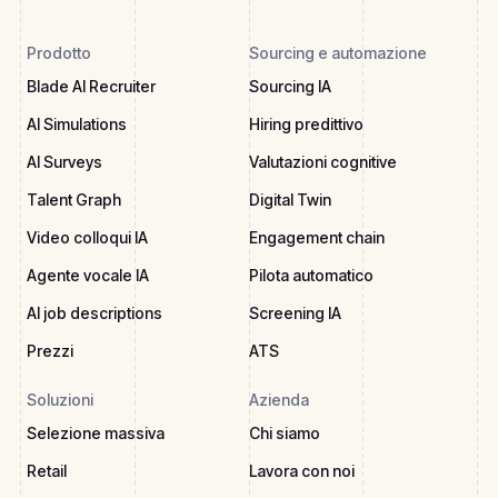
Prodotto
Sourcing e automazione
Blade AI Recruiter
Sourcing IA
AI Simulations
Hiring predittivo
AI Surveys
Valutazioni cognitive
Talent Graph
Digital Twin
Video colloqui IA
Engagement chain
Agente vocale IA
Pilota automatico
AI job descriptions
Screening IA
Prezzi
ATS
Soluzioni
Azienda
Selezione massiva
Chi siamo
Retail
Lavora con noi