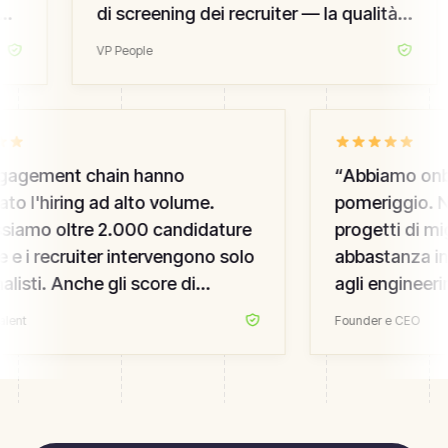
o
di screening dei recruiter — la qualità è
salita, il mio team non si brucia.
”
VP People
gagement chain hanno
“
Abbiamo onbo
to l'hiring ad alto volume.
pomeriggio. Ni
siamo oltre 2.000 candidature
progetti di mig
 e i recruiter intervengono solo
abbastanza int
nalisti. Anche gli score di
agli engineeri
te experience sono saliti — li
requisition da 
lent
Founder e CEO
amo.
”
HR che abbiam
anni.
”