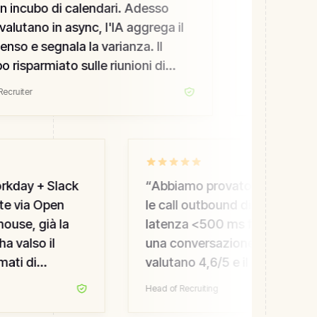
 incubo di calendari. Adesso
in arabo ric
alutano in async, l'IA aggrega il
completament
so e segnala la varianza. Il
rilevamento 
risparmiato sulle riunioni di
HRBlade gest
amento è enorme.
”
l'agente IA 
cruiter
Talent Director
Una svolta.
”
kday + Slack
“
Abbiamo provato l'agente voc
e via Open
le call outbound di recruiting. L
se, già la
latenza <500 ms fa sembrare 
 valso il
una conversazione. I candidati 
ti di
valutano 4,6/5 e il nostro tasso
tano quando
conversione outbound è raddo
Head of Recruiting
strumento.
”