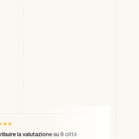
ibuire la valutazione su 6 città
“
L'hiring tra