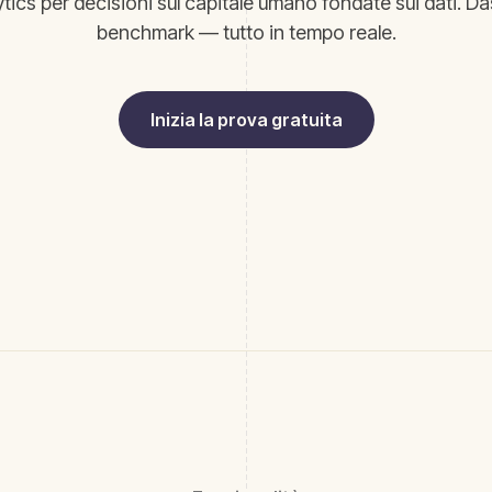
tics per decisioni sul capitale umano fondate sui dati. D
benchmark — tutto in tempo reale.
Inizia la prova gratuita