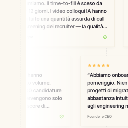
assumiamo. Il time-to-fill è sceso da
45 a 12 giorni. I video colloqui IA hanno
sostituito una quantità assurda di call
di screening dei recruiter — la qualità è
salita, il mio team non si brucia.
”
VP People
ent chain hanno
“
Abbiamo onboarda
iring ad alto volume.
pomeriggio. Niente
 oltre 2.000 candidature
progetti di migrazi
ecruiter intervengono solo
abbastanza intuiti
i. Anche gli score di
agli engineering ma
erience sono saliti — li
requisition da soli.
Founder e CEO
HR che abbiamo ad