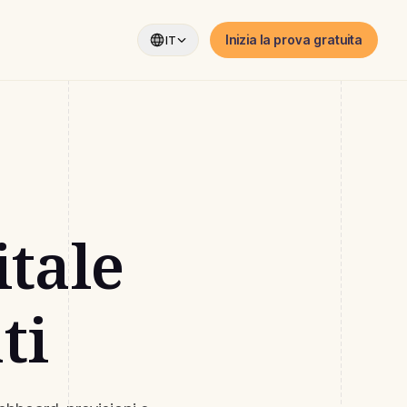
Inizia la prova gratuita
IT
itale
ti