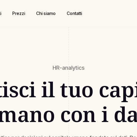
i
Prezzi
Chi siamo
Contatti
HR-analytics
isci il tuo cap
mano con i da