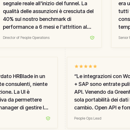
segnale reale all'inizio del funnel. La
era un
qualità delle assunzioni è cresciuta del
tutti v
40% sul nostro benchmark di
consen
performance a 6 mesi e l'attrition al
tempo 
primo anno si è dimezzata. Il tooling di
alline
Director of People Operations
Senior Re
correlazione predittiva funziona
davvero.
”
to HRBlade in un
“
Le integrazioni con Wor
 consulenti, niente
+ SAP sono entrate pulit
one. La UI è
API. Venendo da Greenhou
va da permettere
sola portabilità dei dati ha
nager di gestire le
cambio. Open API e forma
 Il miglior strumento
esportazione puliti con
People Ops Lead
ottato in cinque
hai superato un singolo 