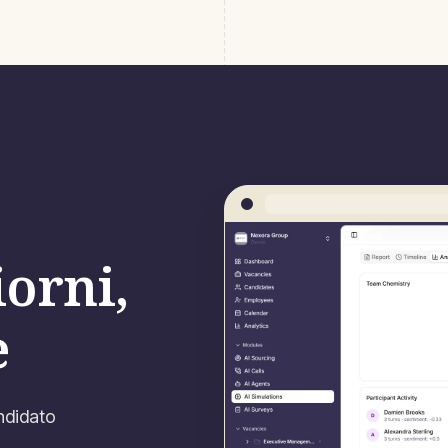
iorni,
e
andidato